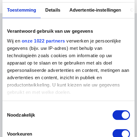
Toestemming
Details
Advertentie-instellingen
Ov
OVER DE MUSEA
Verantwoord gebruik van uw gegevens
Wij en
onze 1022 partners
verwerken je persoonlijke
Veelgestelde vragen
Onderzoek
gegevens (bijv. uw IP-adres) met behulp van
Bibliotheek
Praktisch
technologieën zoals cookies om informatie op uw
Publicaties
Tickets
Fotodienst
apparaat op te slaan en te gebruiken met als doel
Archief
In de Musea
gepersonaliseerde advertenties en content, metingen aan
Archief voor Hedendaagse
Evenementen
advertenties en content, inzicht in publiek en
Kunst in België
Museum Shop
Digitaal Museum
productontwikkeling. U kunt kiezen wie uw gegevens
Bezoekersreglement
gebruikt en met welke doelen.
Educatie
Instelling
Steun ons
Als u het toestaat, willen we ook graag:
Toestemmingsselectie
Pers
Informatie verzamelen over uw geografische
Noodzakelijk
locatie, die tot een paar meter nauwkeurig kan zijn
Uw apparaat identificeren door het actief te
LIGGING VAN DE MUSEA
scannen op specifieke eigenschappen (fingerprinting)
Voorkeuren