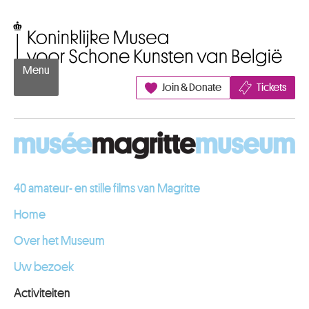
Naar inhoud
Koninklijke Musea voor Schone Kunsten van België
Menu
Join & Donate
Tickets
40 amateur- en stille films van Magritte
Home
Over het Museum
Uw bezoek
Activiteiten