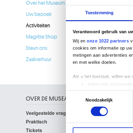
Over het Museum
Toestemming
Uw bezoek
Activiteiten
Verantwoord gebruik van u
Magritte Shop
Wij en
onze 1022 partners
v
Steun ons
cookies om informatie op uw 
metingen aan advertenties en
Zaalverhuur
en met welke doelen.
Als u het toestaat, willen we
Informatie verzamelen
Uw apparaat identific
Toestemmingsselectie
Lees meer over hoe uw perso
OVER DE MUSEA
Noodzakelijk
toestemming op elk moment wi
Veelgestelde vragen
Onderzoek
We gebruiken cookies om cont
Bibliotheek
Praktisch
Publicaties
websiteverkeer te analyseren
Tickets
Fotodienst