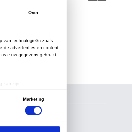
Over
p van technologieën zoals
erde advertenties en content,
en wie uw gegevens gebruikt
g kan zijn
erprinting)
t
detailgedeelte
in. U kunt uw
ZOEKEN
Marketing
 media te bieden en om ons
ze partners voor social