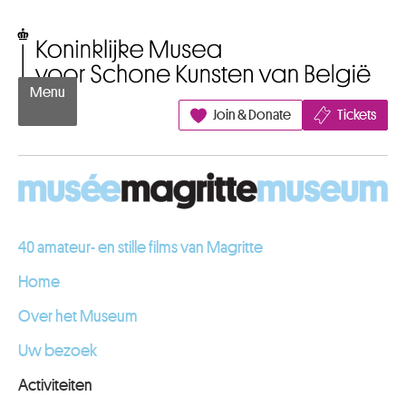
Naar inhoud
Koninklijke Musea voor Schone Kunsten van België
Menu
Join & Donate
Tickets
40 amateur- en stille films van Magritte
Home
Over het Museum
Uw bezoek
Activiteiten