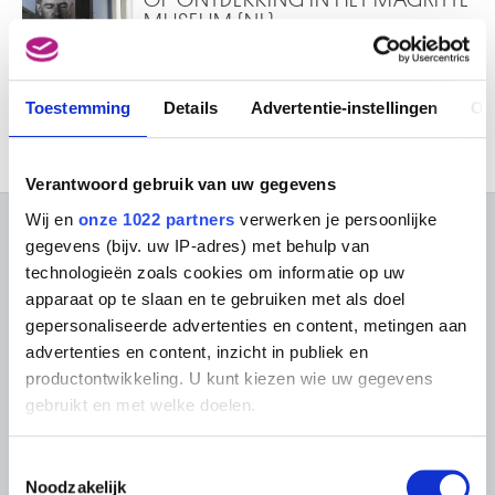
MUSEUM (NL)
Rondleiding voor volwassenen
door Jennifer Batla
Toestemming
Details
Advertentie-instellingen
Ov
Verantwoord gebruik van uw gegevens
Wij en
onze 1022 partners
verwerken je persoonlijke
OVER DE MUSEA
gegevens (bijv. uw IP-adres) met behulp van
technologieën zoals cookies om informatie op uw
Veelgestelde vragen
Onderzoek
apparaat op te slaan en te gebruiken met als doel
gepersonaliseerde advertenties en content, metingen aan
Bibliotheek
Praktisch
Publicaties
advertenties en content, inzicht in publiek en
Tickets
Fotodienst
productontwikkeling. U kunt kiezen wie uw gegevens
Archief
In de Musea
gebruikt en met welke doelen.
Archief voor Hedendaagse
Evenementen
Kunst in België
Museum Shop
Digitaal Museum
Als u het toestaat, willen we ook graag:
Bezoekersreglement
Toestemmingsselectie
Informatie verzamelen over uw geografische
Noodzakelijk
Educatie