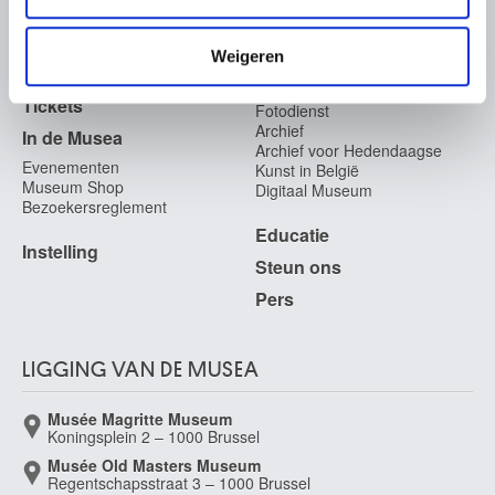
informatie die u aan ze heeft verstrekt of die ze hebben
verzameld op basis van uw gebruik van hun services.
Veelgestelde vragen
Onderzoek
Weigeren
Bibliotheek
Praktisch
Publicaties
Tickets
Fotodienst
Archief
In de Musea
Archief voor Hedendaagse
Evenementen
Kunst in België
Museum Shop
Digitaal Museum
Bezoekersreglement
Educatie
Instelling
Steun ons
Pers
LIGGING VAN DE MUSEA
Musée Magritte Museum
Koningsplein 2 – 1000 Brussel
Musée Old Masters Museum
Regentschapsstraat 3 – 1000 Brussel