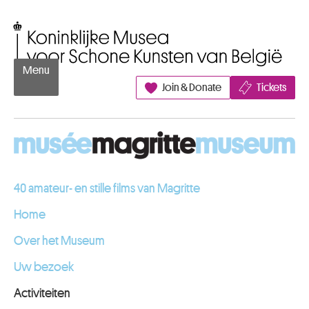
Naar inhoud
Koninklijke Musea voor Schone Kunsten van België
Menu
Join & Donate
Tickets
40 amateur- en stille films van Magritte
Home
Over het Museum
Uw bezoek
Activiteiten