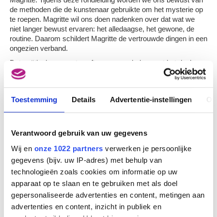
de methoden die de kunstenaar gebruikte om het mysterie op
te roepen. Magritte wil ons doen nadenken over dat wat we
niet langer bewust ervaren: het alledaagse, het gewone, de
routine. Daarom schildert Magritte de vertrouwde dingen in een
ongezien verband.
Dat poëtisch moment geeft ons een schok en zet het denken
in beweging.
TICKETS
Toestemming
Details
Advertentie-instellingen
Ov
TAAL (NL)
Verantwoord gebruik van uw gegevens
Wij en
onze 1022 partners
verwerken je persoonlijke
TIJDSTIP
gegevens (bijv. uw IP-adres) met behulp van
14:00 tot 15:30
technologieën zoals cookies om informatie op uw
apparaat op te slaan en te gebruiken met als doel
ONTHAAL
gepersonaliseerde advertenties en content, metingen aan
KMSKB, Forum
advertenties en content, inzicht in publiek en
Regentschapsstraat 3