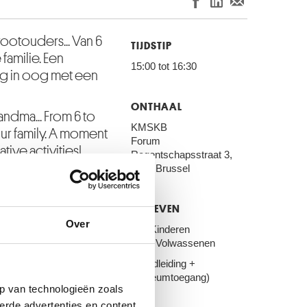
rootouders... Van 6
TIJDSTIP
familie. Een
15:00 tot 16:30
g in oog met een
ONTHAAL
andma... From 6 to
KMSKB
our family. A moment
Forum
ative activities!
Regentschapsstraat 3,
1000 Brussel
TARIEVEN
Over
€ 8: Kinderen
€ 14: Volwassenen
(Rondleiding +
museumtoegang)
p van technologieën zoals
st
erde advertenties en content,