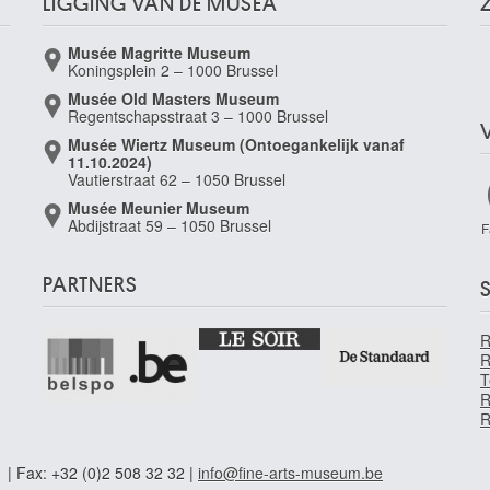
LIGGING VAN DE MUSEA
Musée Magritte Museum
Koningsplein 2 – 1000 Brussel
Musée Old Masters Museum
Regentschapsstraat 3 – 1000 Brussel
Musée Wiertz Museum (Ontoegankelijk vanaf
11.10.2024)
Vautierstraat 62 – 1050 Brussel
Musée Meunier Museum
Abdijstraat 59 – 1050 Brussel
F
PARTNERS
S
R
T
R
R
1 | Fax: +32 (0)2 508 32 32 |
info@fine-arts-museum.be