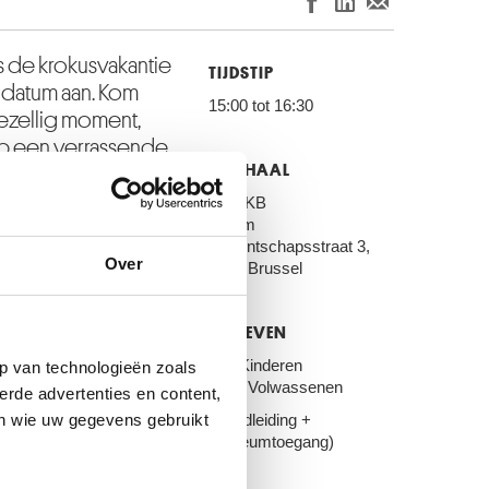
 de krokusvakantie
TIJDSTIP
 datum aan. Kom
15:00 tot 16:30
ezellig moment,
op een verrassende
ONTHAAL
cte kans om samen
 beleven tijdens de
KMSKB
Forum
Regentschapsstraat 3,
Over
 Museum is offering
1000 Brussel
arnival holidays.
here children and
TARIEVEN
cinating
€ 8: Kinderen
p van technologieën zoals
o share a rewarding
€ 14: Volwassenen
erde advertenties en content,
l holidays.
en wie uw gegevens gebruikt
(Rondleiding +
museumtoegang)
 en Engels. Gelieve de