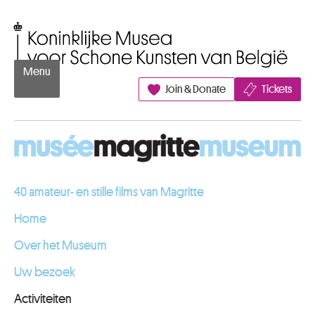
Naar inhoud
Koninklijke Musea voor Schone Kunsten van België
Menu
Join & Donate
Tickets
40 amateur- en stille films van Magritte
Home
Over het Museum
Uw bezoek
Activiteiten