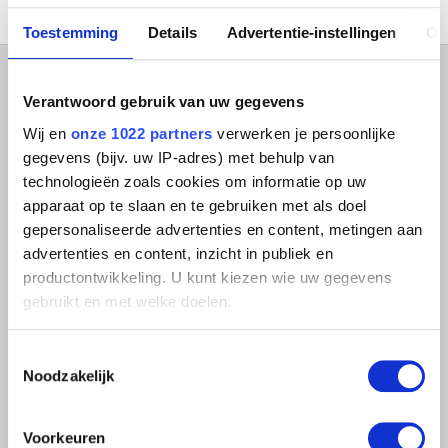
Toestemming
Details
Advertentie-instellingen
Ov
OVER DE MUSEA
Verantwoord gebruik van uw gegevens
Wij en
onze 1022 partners
verwerken je persoonlijke
Veelgestelde vragen
Onderzoek
gegevens (bijv. uw IP-adres) met behulp van
Bibliotheek
Praktisch
technologieën zoals cookies om informatie op uw
Publicaties
Tickets
Fotodienst
apparaat op te slaan en te gebruiken met als doel
Archief
In de Musea
gepersonaliseerde advertenties en content, metingen aan
Archief voor Hedendaagse
Evenementen
advertenties en content, inzicht in publiek en
Kunst in België
Museum Shop
Digitaal Museum
productontwikkeling. U kunt kiezen wie uw gegevens
Bezoekersreglement
gebruikt en met welke doelen.
Educatie
Instelling
Steun ons
Als u het toestaat, willen we ook graag:
Toestemmingsselectie
Pers
Informatie verzamelen over uw geografische
Noodzakelijk
locatie, die tot een paar meter nauwkeurig kan zijn
Uw apparaat identificeren door het actief te
LIGGING VAN DE MUSEA
scannen op specifieke eigenschappen (fingerprinting)
Voorkeuren