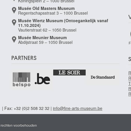
Koningsplein 2 – 1000 Brussel
Musée Old Masters Museum
Regentschapsstraat 3 – 1000 Brussel
Musée Wiertz Museum (Ontoegankelijk vanaf
11.10.2024)
Vautierstraat 62 – 1050 Brussel
Musée Meunier Museum
Abdijstraat 59 – 1050 Brussel
F
PARTNERS
S
R
T
R
R
1 | Fax: +32 (0)2 508 32 32 |
info@fine-arts-museum.be
e rechten voorbehouden