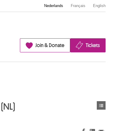
Nederlands
Français
English
Join & Donate
Tickets
(NL)