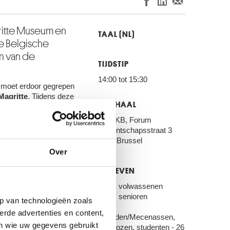
ritte Museum en
TAAL (NL)
e Belgische
en van de
TIJDSTIP
14:00 tot 15:30
 moet erdoor gegrepen
Magritte
. Tijdens deze
ONTHAAL
oden die de kunstenaar
te wil ons doen nadenken
KMSKB, Forum
t alledaagse, het gewone,
Regentschapsstraat 3
ouwde dingen in een
1000 Brussel
Over
t het denken in
TARIEVEN
€ 16 : volwassenen
€ 14 : senioren
p van technologieën zoals
€ 10 :
erde advertenties en content,
Vrienden/Mecenassen,
en wie uw gegevens gebruikt
werklozen, studenten - 26