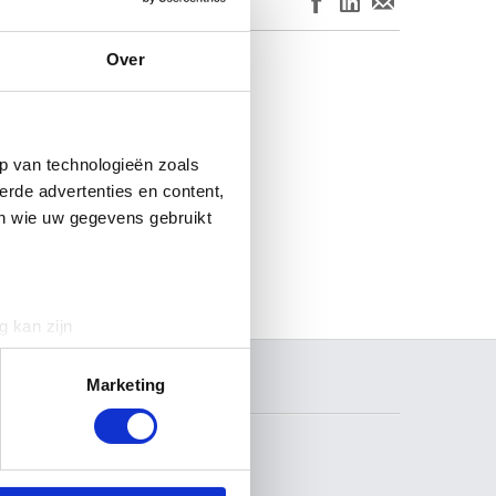
Over
t Frans. Gelieve de
e raadplegen voor
p van technologieën zoals
erde advertenties en content,
en wie uw gegevens gebruikt
g kan zijn
erprinting)
t
detailgedeelte
in. U kunt uw
Marketing
ZOEKEN
 media te bieden en om ons
ze partners voor social