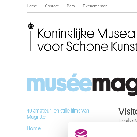
Home
Contact
Pers
Evenementen
Koninklijke Musea voor Schone Kunsten van België
Visi
40 amateur- en stille films van
Magritte
Emily
Home
Rondleid