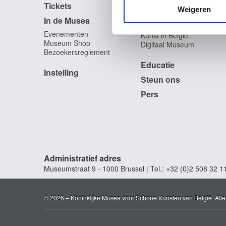
Tickets
media, adverteren en analys
Fotodienst
Weigeren
Archief
verstrekt of die ze hebben v
In de Musea
Archief voor Hedendaagse
Evenementen
Kunst in België
Museum Shop
Digitaal Museum
Bezoekersreglement
Educatie
Instelling
Steun ons
Pers
Administratief adres
Museumstraat 9 - 1000 Brussel | Tel.: +32 (0)2 508 32 1
© 2026 – Koninklijke Musea voor Schone Kunsten van België. All