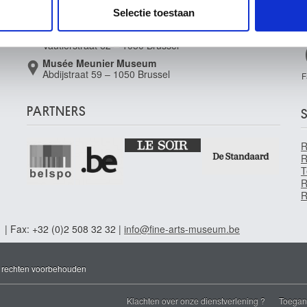
Regentschapsstraat 3 – 1000 Brussel
e. Deze partners kunnen deze gegevens combineren met andere i
Selectie toestaan
Musée Wiertz Museum (Ontoegankelijk vanaf
erzameld op basis van uw gebruik van hun services.
11.10.2024)
Vautierstraat 62 – 1050 Brussel
Musée Meunier Museum
Abdijstraat 59 – 1050 Brussel
F
PARTNERS
S
R
T
R
R
1 | Fax: +32 (0)2 508 32 32 |
info@fine-arts-museum.be
e rechten voorbehouden
Klachten over onze dienstverlening ?
Toegank