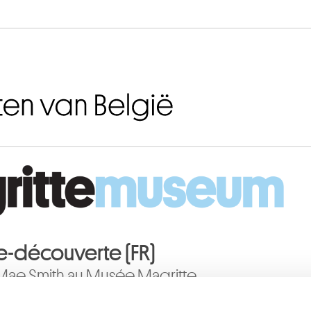
Naar inhoud
te-découverte (FR)
 Mae Smith au Musée Magritte
ing voor volwassenen