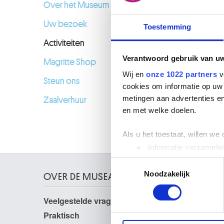
02.03.2
Over het Museum
Uw bezoek
Toestemming
Activiteiten
Verantwoord gebruik van u
Magritte Shop
Wij en
onze 1022 partners
v
Steun ons
cookies om informatie op uw 
metingen aan advertenties en
Zaalverhuur
en met welke doelen.
Als u het toestaat, willen we
Informatie verzamelen
Uw apparaat identific
Toestemmingsselectie
Lees meer over hoe uw perso
Noodzakelijk
OVER DE MUSEA
toestemming op elk moment wi
Veelgestelde vragen
Onderzoek
We gebruiken cookies om cont
Bibliotheek
Praktisch
websiteverkeer te analyseren
Publicaties