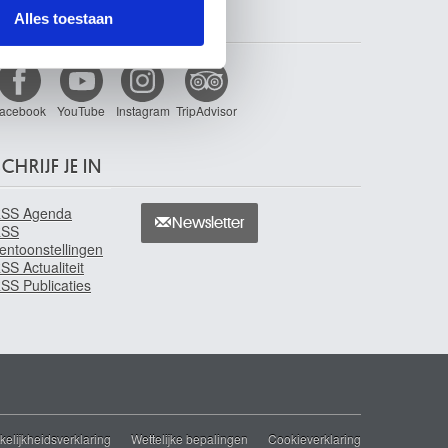
nformatie die u aan ze heeft
Alles toestaan
VOLG ONS
acebook
YouTube
Instagram
TripAdvisor
CHRIJF JE IN
SS Agenda
Newsletter
RSS
entoonstellingen
SS Actualiteit
SS Publicaties
elijkheidsverklaring
Wettelijke bepalingen
Cookieverklaring