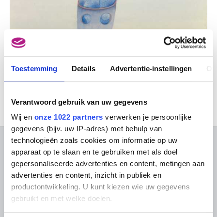
Deze activiteit vindt enkel plaats in het Frans.
Gelieve de Franstalige versie van deze pagina te
Toestemming
Details
Advertentie-instellingen
Ov
raadplegen voor meer informatie.
Verantwoord gebruik van uw gegevens
Wij en
onze 1022 partners
verwerken je persoonlijke
gegevens (bijv. uw IP-adres) met behulp van
technologieën zoals cookies om informatie op uw
OVER DE MUSEA
apparaat op te slaan en te gebruiken met als doel
gepersonaliseerde advertenties en content, metingen aan
Veelgestelde vragen
Onderzoek
advertenties en content, inzicht in publiek en
Bibliotheek
Praktisch
productontwikkeling. U kunt kiezen wie uw gegevens
Publicaties
gebruikt en met welke doelen.
Tickets
Fotodienst
Archief
In de Musea