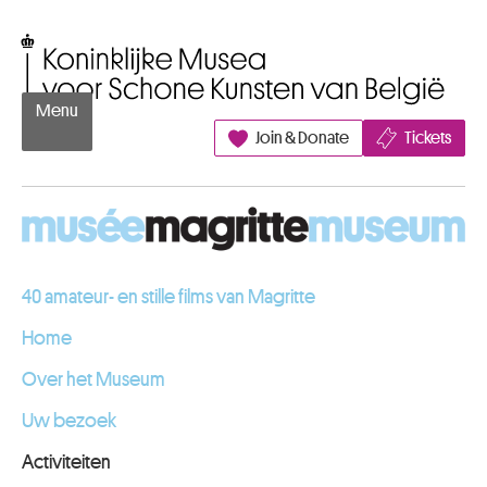
Naar inhoud
Koninklijke Musea voor Schone Kunsten van België
Menu
Join & Donate
Tickets
40 amateur- en stille films van Magritte
Home
Over het Museum
Uw bezoek
Activiteiten