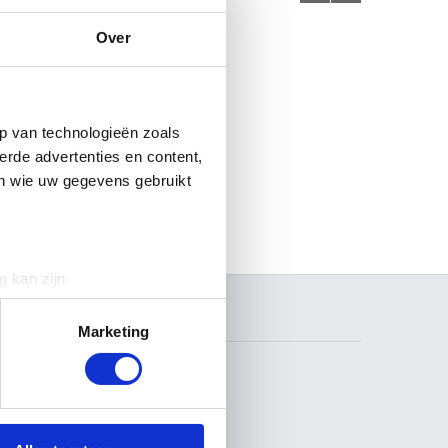
Over
p van technologieën zoals
erde advertenties en content,
en wie uw gegevens gebruikt
g kan zijn
erprinting)
ZOEKEN
t
detailgedeelte
in. U kunt uw
Marketing
 media te bieden en om ons
ze partners voor social
VOLG ONS
nformatie die u aan ze heeft