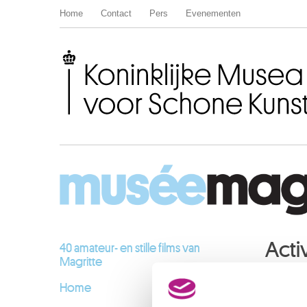
Home
Contact
Pers
Evenementen
Koninklijke Musea voor Schone Kunsten van België
Activ
40 amateur- en stille films van
Magritte
Home
DECE