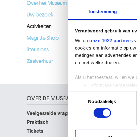
Over het Museum
Toestemming
Uw bezoek
Activiteiten
Verantwoord gebruik van u
Magritte Shop
Wij en
onze 1022 partners
v
cookies om informatie op uw 
Steun ons
metingen aan advertenties en
Zaalverhuur
en met welke doelen.
Als u het toestaat, willen we
Informatie verzamelen
Uw apparaat identific
Toestemmingsselectie
OVER DE MUSEA
Lees meer over hoe uw perso
Noodzakelijk
toestemming op elk moment wi
Veelgestelde vragen
Onderzoek
Bibliotheek
Praktisch
We gebruiken cookies om cont
Publicaties
websiteverkeer te analyseren
Tickets
Fotodienst
media, adverteren en analys