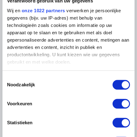
Fotodienst
Verantwoord gebruik van uw gegevens
Archief
In de Musea
Wij en
onze 1022 partners
verwerken je persoonlijke
Archief voor Hedendaagse
Evenementen
Kunst in België
gegevens (bijv. uw IP-adres) met behulp van
Museum Shop
Digitaal Museum
technologieën zoals cookies om informatie op uw
Bezoekersreglement
apparaat op te slaan en te gebruiken met als doel
Educatie
Instelling
gepersonaliseerde advertenties en content, metingen aan
Steun ons
advertenties en content, inzicht in publiek en
Pers
productontwikkeling. U kunt kiezen wie uw gegevens
gebruikt en met welke doelen.
LIGGING VAN DE MUSEA
Als u het toestaat, willen we ook graag:
Toestemmingsselectie
Informatie verzamelen over uw geografische
Noodzakelijk
Musée Magritte Museum
locatie, die tot een paar meter nauwkeurig kan zijn
Koningsplein 2 – 1000 Brussel
Uw apparaat identificeren door het actief te
Musée Old Masters Museum
scannen op specifieke eigenschappen (fingerprinting)
Voorkeuren
Regentschapsstraat 3 – 1000 Brussel
Lees meer over hoe uw persoonlijke gegevens worden
Musée Wiertz Museum (Ontoegankelijk vanaf
11.10.2024)
verwerkt en stel uw voorkeuren in het
detailgedeelte
in.
Vautierstraat 62 – 1050 Brussel
Statistieken
U kunt uw toestemming op elk moment wijzigen of
Musée Meunier Museum
intrekken in de Cookieverklaring.
Abdijstraat 59 – 1050 Brussel