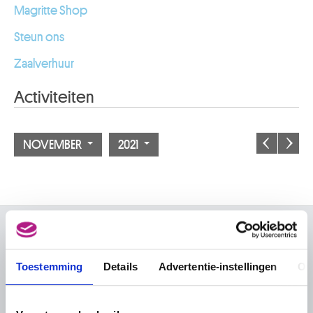
Magritte Shop
Steun ons
Zaalverhuur
Activiteiten
NOVEMBER
2021
OVER DE MUSEA
Toestemming
Details
Advertentie-instellingen
Ov
Veelgestelde vragen
Onderzoek
Bibliotheek
Praktisch
Publicaties
Tickets