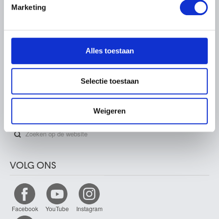
Marketing
We gebruiken cookies om content en advertenties te
PARTNERS
personaliseren, om functies voor social media te bieden
en om ons websiteverkeer te analyseren. Ook delen we
Alles toestaan
informatie over uw gebruik van onze site met onze
partners voor social media, adverteren en analyse. Deze
partners kunnen deze gegevens combineren met andere
Selectie toestaan
informatie die u aan ze heeft verstrekt of die ze hebben
verzameld op basis van uw gebruik van hun services.
ZOEKEN
Weigeren
VOLG ONS
Facebook
YouTube
Instagram