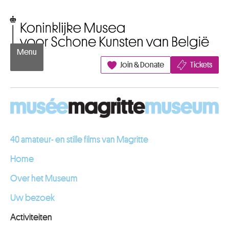
Naar inhoud
Koninklijke Musea voor Schone Kunsten van België
Menu
Join & Donate
Tickets
40 amateur- en stille films van Magritte
Home
Over het Museum
Uw bezoek
Activiteiten