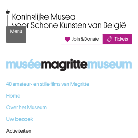
Naar inhoud
Koninklijke Musea voor Schone Kunsten van België
Menu
Join & Donate
Tickets
40 amateur- en stille films van Magritte
Home
Over het Museum
Uw bezoek
Activiteiten