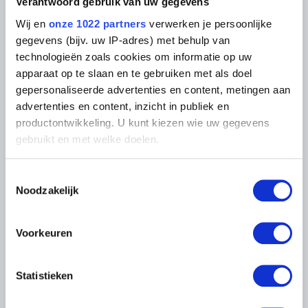
Fotodienst
Verantwoord gebruik van uw gegevens
Archief
In de Musea
Wij en
onze 1022 partners
verwerken je persoonlijke
Archief voor Hedendaagse
Evenementen
Kunst in België
gegevens (bijv. uw IP-adres) met behulp van
Museum Shop
Digitaal Museum
technologieën zoals cookies om informatie op uw
Bezoekersreglement
apparaat op te slaan en te gebruiken met als doel
Educatie
Instelling
gepersonaliseerde advertenties en content, metingen aan
Steun ons
advertenties en content, inzicht in publiek en
Pers
productontwikkeling. U kunt kiezen wie uw gegevens
gebruikt en met welke doelen.
LIGGING VAN DE MUSEA
Als u het toestaat, willen we ook graag:
Toestemmingsselectie
Informatie verzamelen over uw geografische
Noodzakelijk
Musée Magritte Museum
locatie, die tot een paar meter nauwkeurig kan zijn
Koningsplein 2 – 1000 Brussel
Uw apparaat identificeren door het actief te
Musée Old Masters Museum
scannen op specifieke eigenschappen (fingerprinting)
Voorkeuren
Regentschapsstraat 3 – 1000 Brussel
Lees meer over hoe uw persoonlijke gegevens worden
Musée Wiertz Museum (Ontoegankelijk vanaf
11.10.2024)
verwerkt en stel uw voorkeuren in het
detailgedeelte
in.
Vautierstraat 62 – 1050 Brussel
Statistieken
U kunt uw toestemming op elk moment wijzigen of
Musée Meunier Museum
intrekken in de Cookieverklaring.
Abdijstraat 59 – 1050 Brussel