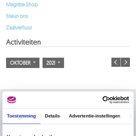
Magritte Shop
Steun ons
Zaalverhuur
Activiteiten
OKTOBER
2021
OVER DE MUSEA
Toestemming
Details
Advertentie-instellingen
Ov
Veelgestelde vragen
Onderzoek
Bibliotheek
Praktisch
Publicaties
Tickets