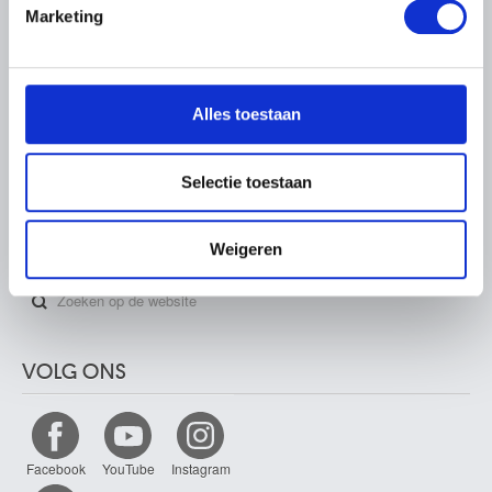
Marketing
We gebruiken cookies om content en advertenties te
PARTNERS
personaliseren, om functies voor social media te bieden
en om ons websiteverkeer te analyseren. Ook delen we
Alles toestaan
informatie over uw gebruik van onze site met onze
partners voor social media, adverteren en analyse. Deze
partners kunnen deze gegevens combineren met andere
Selectie toestaan
informatie die u aan ze heeft verstrekt of die ze hebben
verzameld op basis van uw gebruik van hun services.
ZOEKEN
Weigeren
VOLG ONS
Facebook
YouTube
Instagram