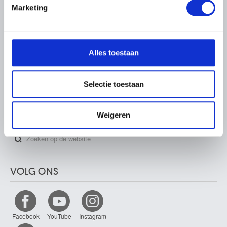
Marketing
We gebruiken cookies om content en advertenties te
PARTNERS
personaliseren, om functies voor social media te bieden
en om ons websiteverkeer te analyseren. Ook delen we
Alles toestaan
informatie over uw gebruik van onze site met onze
partners voor social media, adverteren en analyse. Deze
partners kunnen deze gegevens combineren met andere
Selectie toestaan
informatie die u aan ze heeft verstrekt of die ze hebben
verzameld op basis van uw gebruik van hun services.
ZOEKEN
Weigeren
VOLG ONS
Facebook
YouTube
Instagram