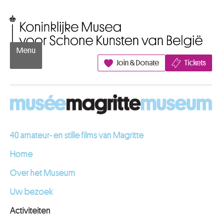
Naar inhoud
Koninklijke Musea voor Schone Kunsten van België
Menu
Join & Donate
Tickets
40 amateur- en stille films van Magritte
Home
Over het Museum
Uw bezoek
Activiteiten