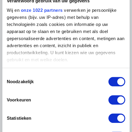
Fotodienst
Verantwoord gebruik van uw gegevens
Archief
In de Musea
Wij en
onze 1022 partners
verwerken je persoonlijke
Archief voor Hedendaagse
Evenementen
Kunst in België
gegevens (bijv. uw IP-adres) met behulp van
Museum Shop
Digitaal Museum
technologieën zoals cookies om informatie op uw
Bezoekersreglement
apparaat op te slaan en te gebruiken met als doel
Educatie
Instelling
gepersonaliseerde advertenties en content, metingen aan
Steun ons
advertenties en content, inzicht in publiek en
Pers
productontwikkeling. U kunt kiezen wie uw gegevens
gebruikt en met welke doelen.
LIGGING VAN DE MUSEA
Als u het toestaat, willen we ook graag:
Toestemmingsselectie
Informatie verzamelen over uw geografische
Noodzakelijk
Musée Magritte Museum
locatie, die tot een paar meter nauwkeurig kan zijn
Koningsplein 2 – 1000 Brussel
Uw apparaat identificeren door het actief te
Musée Old Masters Museum
scannen op specifieke eigenschappen (fingerprinting)
Voorkeuren
Regentschapsstraat 3 – 1000 Brussel
Lees meer over hoe uw persoonlijke gegevens worden
Musée Wiertz Museum (Ontoegankelijk vanaf
11.10.2024)
verwerkt en stel uw voorkeuren in het
detailgedeelte
in.
Vautierstraat 62 – 1050 Brussel
Statistieken
U kunt uw toestemming op elk moment wijzigen of
Musée Meunier Museum
intrekken in de Cookieverklaring.
Abdijstraat 59 – 1050 Brussel