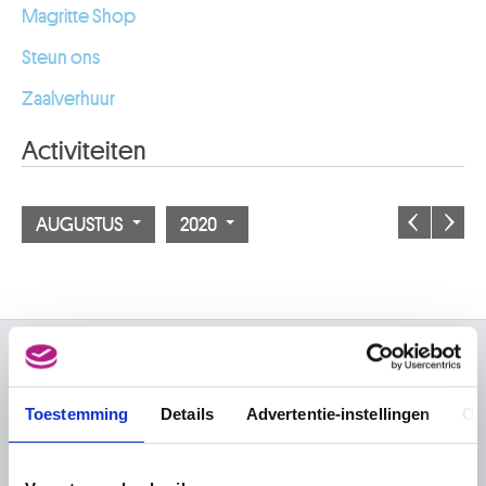
Magritte Shop
Steun ons
Zaalverhuur
Activiteiten
AUGUSTUS
2020
OVER DE MUSEA
Toestemming
Details
Advertentie-instellingen
Ov
Veelgestelde vragen
Onderzoek
Bibliotheek
Praktisch
Publicaties
Tickets