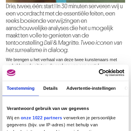
Drie, twee, één: start ! In 30 minuten serveren wij u
een voordracht met de essentiële feiten, een
reeks boeiende verwijzingen en
aanschouwelijke analyses die het u mogelijk
maakt ten volle te genieten van de
tentoonstelling
Dalí & Magritte. Twee iconen van
het surrealisme in dialoog.
We brengen u het verhaal van deze twee kunstenaars met
verhelderende citaten, de analyse van een aantal
sleutelwerken, gelardeerd met voldoende pittige anekdotes.
Gewapend met deze inzichten kan u nadien op eigen ritme de
tentoonstelling bezoeken.
Toestemming
Details
Advertentie-instellingen
Ov
Een zaterdag per maand, om 15u.
Er vinden voordrachten plaats op volgende zaterdagen: 12
oktober, 9 november en 7 december 2019 & 18 januari en 8
Verantwoord gebruik van uw gegevens
februari 2020.
Wij en
onze 1022 partners
verwerken je persoonlijke
TICKETS
gegevens (bijv. uw IP-adres) met behulp van