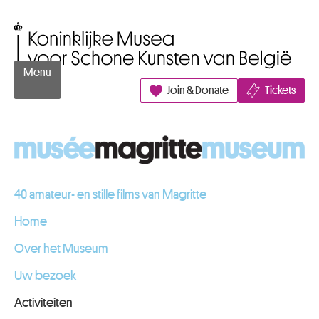
Naar inhoud
Koninklijke Musea voor Schone Kunsten van België
Menu
Join & Donate
Tickets
40 amateur- en stille films van Magritte
Home
Over het Museum
Uw bezoek
Activiteiten