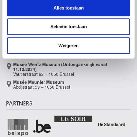
en om ons websiteverkeer te analyseren. Ook delen we
Pers
Alles toestaan
informatie over uw gebruik van onze site met onze
partners voor social media, adverteren en analyse. Deze
partners kunnen deze gegevens combineren met andere
LIGGING VAN DE MUSEA
Selectie toestaan
informatie die u aan ze heeft verstrekt of die ze hebben
verzameld op basis van uw gebruik van hun services.
Musée Magritte Museum
Koningsplein 2 – 1000 Brussel
Weigeren
Musée Old Masters Museum
Regentschapsstraat 3 – 1000 Brussel
Musée Wiertz Museum (Ontoegankelijk vanaf
11.10.2024)
Vautierstraat 62 – 1050 Brussel
Musée Meunier Museum
Abdijstraat 59 – 1050 Brussel
PARTNERS