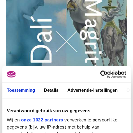
Toestemming
Details
Advertentie-instellingen
Ov
Verantwoord gebruik van uw gegevens
Wij en
onze 1022 partners
verwerken je persoonlijke
gegevens (bijv. uw IP-adres) met behulp van
Deze activiteit vindt enkel plaats in het Frans.