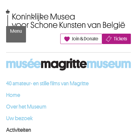
Naar inhoud
Koninklijke Musea voor Schone Kunsten van België
Menu
Join & Donate
Tickets
40 amateur- en stille films van Magritte
Home
Over het Museum
Uw bezoek
Activiteiten