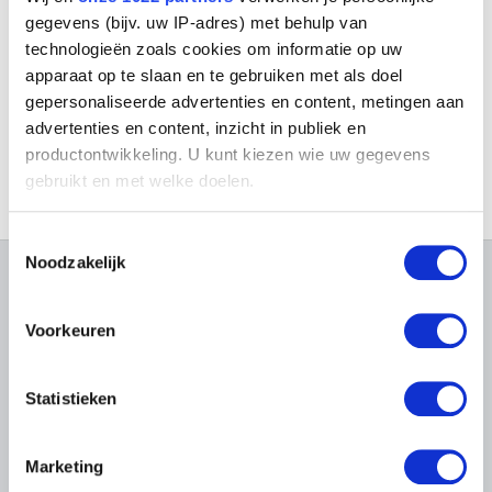
gegevens (bijv. uw IP-adres) met behulp van
29.12.2019
GELEID BEZOEK MET DE HELE
technologieën zoals cookies om informatie op uw
FAMILIE
apparaat op te slaan en te gebruiken met als doel
VOLZET
gepersonaliseerde advertenties en content, metingen aan
Rondleiding
advertenties en content, inzicht in publiek en
productontwikkeling. U kunt kiezen wie uw gegevens
gebruikt en met welke doelen.
Als u het toestaat, willen we ook graag:
Toestemmingsselectie
Informatie verzamelen over uw geografische
Noodzakelijk
locatie, die tot een paar meter nauwkeurig kan zijn
OVER DE MUSEA
Uw apparaat identificeren door het actief te
scannen op specifieke eigenschappen (fingerprinting)
Voorkeuren
Veelgestelde vragen
Onderzoek
Lees meer over hoe uw persoonlijke gegevens worden
Bibliotheek
Praktisch
verwerkt en stel uw voorkeuren in het
detailgedeelte
in.
Publicaties
Statistieken
Tickets
U kunt uw toestemming op elk moment wijzigen of
Fotodienst
Archief
intrekken in de Cookieverklaring.
In de Musea
Archief voor Hedendaagse
Marketing
Evenementen
Kunst in België
Museum Shop
We gebruiken cookies om content en advertenties te