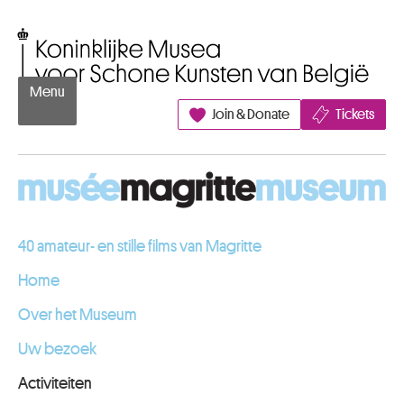
Naar inhoud
Koninklijke Musea voor Schone Kunsten van België
Menu
Join & Donate
Tickets
40 amateur- en stille films van Magritte
Home
Over het Museum
Uw bezoek
Activiteiten