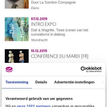
Door La Sombre Compagnie
Dans
07.12.2019
INTRO EXPO
Dalí & Magritte. Twee iconen van het
surrealisme in dialoog
Voordracht
10.12.2019
CONFÉRENCE DU MARDI (FR)
22.12.2019
Toestemming
Details
Advertentie-instellingen
Ov
GELEID BEZOEK MET DE HELE
FAMILIE
VOLZET
Verantwoord gebruik van uw gegevens
Rondleiding
Wij en
onze 1022 partners
verwerken je persoonlijke