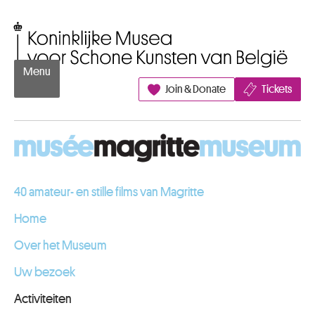
Naar inhoud
Koninklijke Musea voor Schone Kunsten van België
Menu
Join & Donate
Tickets
40 amateur- en stille films van Magritte
Home
Over het Museum
Uw bezoek
Activiteiten