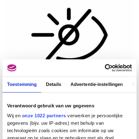
Toestemming
Details
Advertentie-instellingen
Ov
Op 29 november 2019 om 14u kan u deelnemen
Verantwoord gebruik van uw gegevens
aan de Nederlandstalige rondleiding voor
Wij en
onze 1022 partners
verwerken je persoonlijke
blinden en slechtzienden in de tentoonstelling
gegevens (bijv. uw IP-adres) met behulp van
"Dalí & Magritte.
Twee iconen van het surrealisme
technologieën zoals cookies om informatie op uw
in dialoog
".
apparaat op te slaan en te gebruiken met als doel