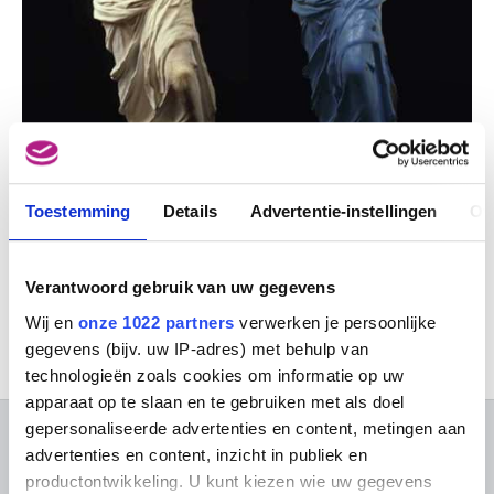
Toestemming
Details
Advertentie-instellingen
Ov
Deze activiteit vindt enkel plaats in het Frans.
Gelieve de Franstalige versie van deze pagina te
Verantwoord gebruik van uw gegevens
raadplegen voor meer informatie.
Wij en
onze 1022 partners
verwerken je persoonlijke
gegevens (bijv. uw IP-adres) met behulp van
technologieën zoals cookies om informatie op uw
apparaat op te slaan en te gebruiken met als doel
gepersonaliseerde advertenties en content, metingen aan
OVER DE MUSEA
advertenties en content, inzicht in publiek en
productontwikkeling. U kunt kiezen wie uw gegevens