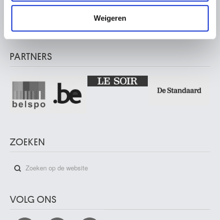
11.10.2024)
verzameld op basis van uw gebruik van hun services.
Vautierstraat 62 – 1050 Brussel
Weigeren
Musée Meunier Museum
Abdijstraat 59 – 1050 Brussel
PARTNERS
ZOEKEN
VOLG ONS