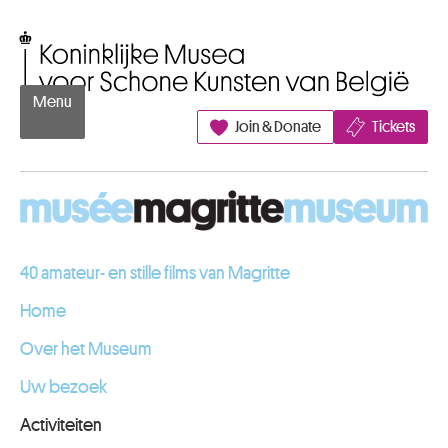
Naar inhoud
Koninklijke Musea voor Schone Kunsten van België
Menu
Join & Donate
Tickets
40 amateur- en stille films van Magritte
Home
Over het Museum
Uw bezoek
Activiteiten