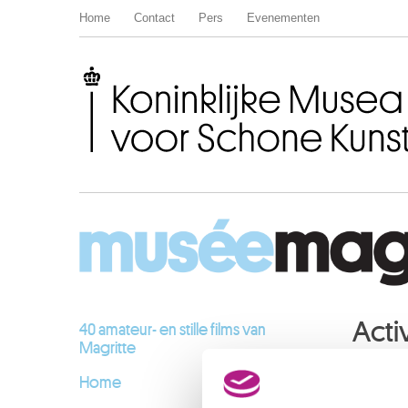
Home
Contact
Pers
Evenementen
Koninklijke Musea voor Schone Kunsten van België
Activ
40 amateur- en stille films van
Magritte
Home
JANUA