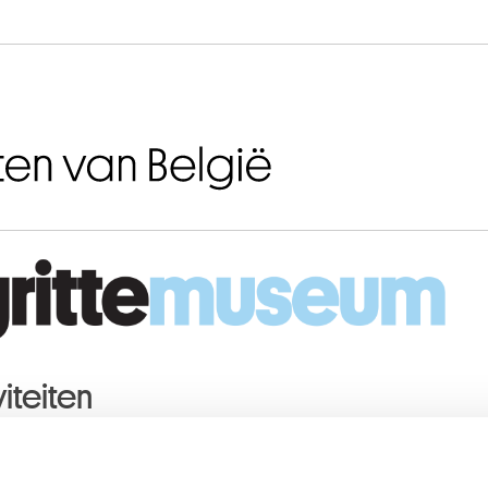
Naar inhoud
iteiten
RI
2019