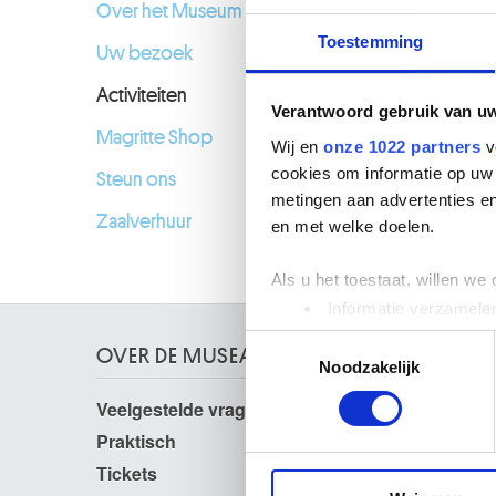
Over het Museum
Toestemming
Uw bezoek
Activiteiten
Verantwoord gebruik van u
Magritte Shop
Wij en
onze 1022 partners
v
cookies om informatie op uw 
Steun ons
metingen aan advertenties en
Zaalverhuur
en met welke doelen.
Als u het toestaat, willen we
Informatie verzamelen
Uw apparaat identific
Toestemmingsselectie
OVER DE MUSEA
Lees meer over hoe uw perso
Noodzakelijk
toestemming op elk moment wi
Veelgestelde vragen
Onderzoek
Bibliotheek
Praktisch
We gebruiken cookies om cont
Publicaties
websiteverkeer te analyseren
Tickets
Fotodienst
media, adverteren en analys