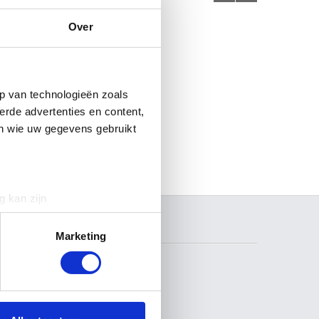
Over
p van technologieën zoals
erde advertenties en content,
en wie uw gegevens gebruikt
g kan zijn
erprinting)
ZOEKEN
t
detailgedeelte
in. U kunt uw
Marketing
 media te bieden en om ons
ze partners voor social
VOLG ONS
nformatie die u aan ze heeft