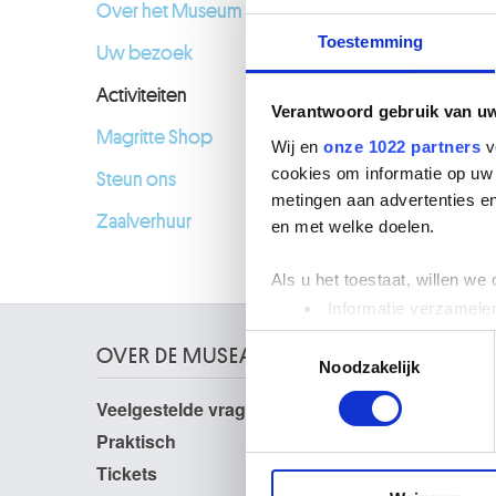
Over het Museum
Toestemming
Uw bezoek
Activiteiten
Verantwoord gebruik van u
Magritte Shop
Wij en
onze 1022 partners
v
cookies om informatie op uw 
Steun ons
metingen aan advertenties en
Zaalverhuur
en met welke doelen.
Als u het toestaat, willen we
Informatie verzamelen
Uw apparaat identific
Toestemmingsselectie
OVER DE MUSEA
Lees meer over hoe uw perso
Noodzakelijk
toestemming op elk moment wi
Veelgestelde vragen
Onderzoek
Bibliotheek
Praktisch
We gebruiken cookies om cont
Publicaties
websiteverkeer te analyseren
Tickets
Fotodienst
media, adverteren en analys