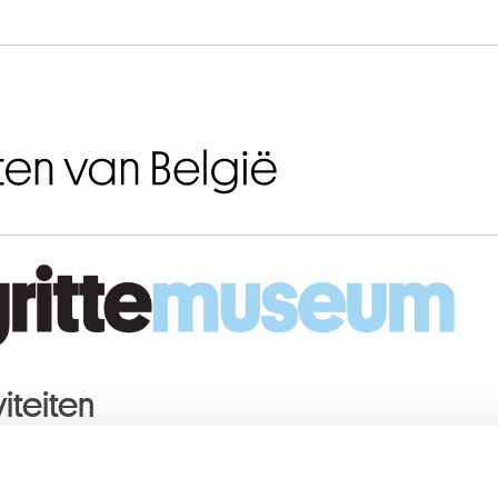
Naar inhoud
iteiten
MBER
2018