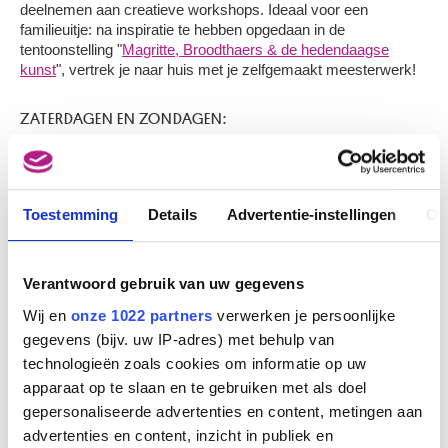
deelnemen aan creatieve workshops. Ideaal voor een
familieuitje: na inspiratie te hebben opgedaan in de
tentoonstelling "
Magritte, Broodthaers & de hedendaagse
kunst
", vertrek je naar huis met je zelfgemaakt meesterwerk!
ZATERDAGEN EN ZONDAGEN:
- 4 & 5 november 2017
- 2 & 3 december 2017
- 13 & 14 januari 2018
Toestemming
Details
Advertentie-instellingen
Ov
- 3 & 4 februari 2018
Verantwoord gebruik van uw gegevens
Mogelijk dankzij de steun van
Become A Friend
, de Vrienden
van de Musea.
Wij en
onze 1022 partners
verwerken je persoonlijke
gegevens (bijv. uw IP-adres) met behulp van
TICKETS TENTOONSTELLING
technologieën zoals cookies om informatie op uw
apparaat op te slaan en te gebruiken met als doel
TAAL (NL/FR/EN)
gepersonaliseerde advertenties en content, metingen aan
advertenties en content, inzicht in publiek en
TIJDSTIP