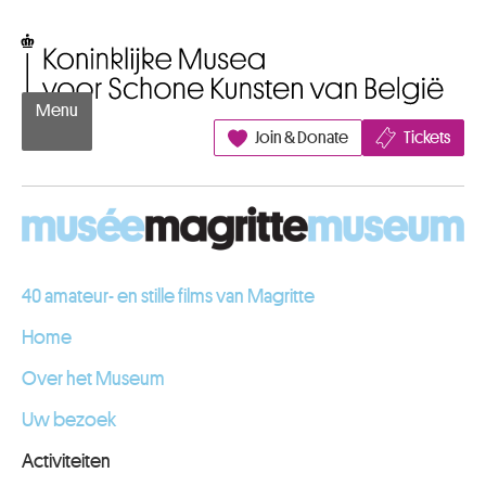
Naar inhoud
Koninklijke Musea voor Schone Kunsten van België
Menu
Join & Donate
Tickets
40 amateur- en stille films van Magritte
Home
Over het Museum
Uw bezoek
Activiteiten