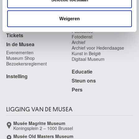
OVER DE MUSEA
informatie die u aan ze heeft verstrekt of die ze hebben
verzameld op basis van uw gebruik van hun services.
Veelgestelde vragen
Onderzoek
Weigeren
Bibliotheek
Praktisch
Publicaties
Tickets
Fotodienst
Archief
In de Musea
Archief voor Hedendaagse
Evenementen
Kunst in België
Museum Shop
Digitaal Museum
Bezoekersreglement
Educatie
Instelling
Steun ons
Pers
LIGGING VAN DE MUSEA
Musée Magritte Museum
Koningsplein 2 – 1000 Brussel
Musée Old Masters Museum