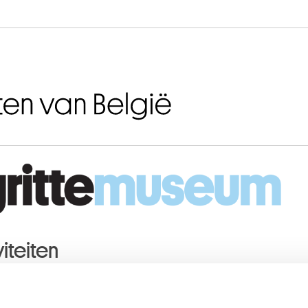
Naar inhoud
iteiten
STUS
2015