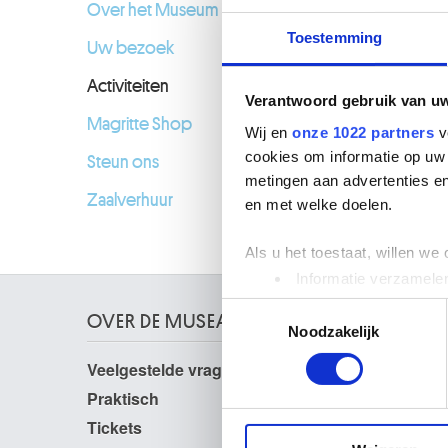
Over het Museum
Toestemming
Uw bezoek
Activiteiten
Verantwoord gebruik van u
Magritte Shop
Wij en
onze 1022 partners
v
cookies om informatie op uw 
Steun ons
metingen aan advertenties en
Zaalverhuur
en met welke doelen.
Als u het toestaat, willen we
Informatie verzamelen
Uw apparaat identific
Toestemmingsselectie
OVER DE MUSEA
Lees meer over hoe uw perso
Noodzakelijk
toestemming op elk moment wi
Veelgestelde vragen
Onderzoek
Bibliotheek
Praktisch
We gebruiken cookies om cont
Publicaties
websiteverkeer te analyseren
Tickets
Fotodienst
media, adverteren en analys