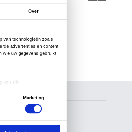
Over
p van technologieën zoals
erde advertenties en content,
en wie uw gegevens gebruikt
g kan zijn
erprinting)
ZOEKEN
t
detailgedeelte
in. U kunt uw
Marketing
 media te bieden en om ons
ze partners voor social
VOLG ONS
nformatie die u aan ze heeft