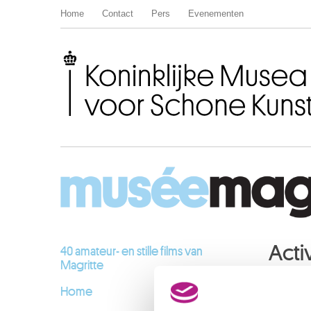
Home
Contact
Pers
Evenementen
Koninklijke Musea voor Schone Kunsten van België
Activ
40 amateur- en stille films van
Magritte
Home
AUGU