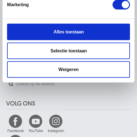
Marketing
We gebruiken cookies om content en advertenties te
PARTNERS
personaliseren, om functies voor social media te bieden
en om ons websiteverkeer te analyseren. Ook delen we
Alles toestaan
informatie over uw gebruik van onze site met onze
partners voor social media, adverteren en analyse. Deze
partners kunnen deze gegevens combineren met andere
Selectie toestaan
informatie die u aan ze heeft verstrekt of die ze hebben
verzameld op basis van uw gebruik van hun services.
ZOEKEN
Weigeren
VOLG ONS
Facebook
YouTube
Instagram