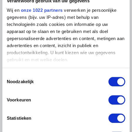
Fotodienst
Verantwoord gebruik van uw gegevens
Archief
In de Musea
Wij en
onze 1022 partners
verwerken je persoonlijke
Archief voor Hedendaagse
Evenementen
Kunst in België
gegevens (bijv. uw IP-adres) met behulp van
Museum Shop
Digitaal Museum
technologieën zoals cookies om informatie op uw
Bezoekersreglement
apparaat op te slaan en te gebruiken met als doel
Educatie
Instelling
gepersonaliseerde advertenties en content, metingen aan
Steun ons
advertenties en content, inzicht in publiek en
Pers
productontwikkeling. U kunt kiezen wie uw gegevens
gebruikt en met welke doelen.
LIGGING VAN DE MUSEA
Als u het toestaat, willen we ook graag:
Toestemmingsselectie
Informatie verzamelen over uw geografische
Noodzakelijk
Musée Magritte Museum
locatie, die tot een paar meter nauwkeurig kan zijn
Koningsplein 2 – 1000 Brussel
Uw apparaat identificeren door het actief te
Musée Old Masters Museum
scannen op specifieke eigenschappen (fingerprinting)
Voorkeuren
Regentschapsstraat 3 – 1000 Brussel
Lees meer over hoe uw persoonlijke gegevens worden
Musée Wiertz Museum (Ontoegankelijk vanaf
11.10.2024)
verwerkt en stel uw voorkeuren in het
detailgedeelte
in.
Vautierstraat 62 – 1050 Brussel
Statistieken
U kunt uw toestemming op elk moment wijzigen of
Musée Meunier Museum
intrekken in de Cookieverklaring.
Abdijstraat 59 – 1050 Brussel