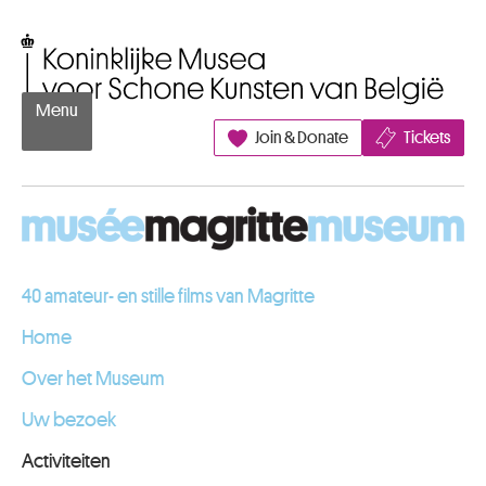
Naar inhoud
Koninklijke Musea voor Schone Kunsten van België
Menu
Join & Donate
Tickets
40 amateur- en stille films van Magritte
Home
Over het Museum
Uw bezoek
Activiteiten