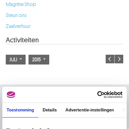
Magritte Shop
Steun ons
Zaalverhuur
Activiteiten
JULI
2015
OVER DE MUSEA
Toestemming
Details
Advertentie-instellingen
Ov
Veelgestelde vragen
Onderzoek
Bibliotheek
Praktisch
Publicaties
Tickets