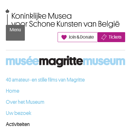
Naar inhoud
Koninklijke Musea voor Schone Kunsten van België
Menu
Join & Donate
Tickets
40 amateur- en stille films van Magritte
Home
Over het Museum
Uw bezoek
Activiteiten