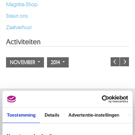
Magritte Shop
Steun ons
Zaalverhuur
Activiteiten
NOVEMBER
2014
OVER DE MUSEA
Toestemming
Details
Advertentie-instellingen
Ov
Veelgestelde vragen
Onderzoek
Bibliotheek
Praktisch
Publicaties
Tickets