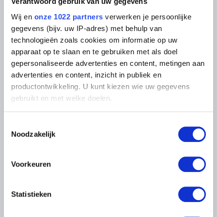
Fotodienst
Verantwoord gebruik van uw gegevens
Archief
In de Musea
Wij en
onze 1022 partners
verwerken je persoonlijke
Archief voor Hedendaagse
Evenementen
Kunst in België
gegevens (bijv. uw IP-adres) met behulp van
Museum Shop
Digitaal Museum
technologieën zoals cookies om informatie op uw
Bezoekersreglement
apparaat op te slaan en te gebruiken met als doel
Educatie
Instelling
gepersonaliseerde advertenties en content, metingen aan
Steun ons
advertenties en content, inzicht in publiek en
Pers
productontwikkeling. U kunt kiezen wie uw gegevens
gebruikt en met welke doelen.
LIGGING VAN DE MUSEA
Als u het toestaat, willen we ook graag:
Toestemmingsselectie
Informatie verzamelen over uw geografische
Noodzakelijk
Musée Magritte Museum
locatie, die tot een paar meter nauwkeurig kan zijn
Koningsplein 2 – 1000 Brussel
Uw apparaat identificeren door het actief te
Musée Old Masters Museum
scannen op specifieke eigenschappen (fingerprinting)
Voorkeuren
Regentschapsstraat 3 – 1000 Brussel
Lees meer over hoe uw persoonlijke gegevens worden
Musée Wiertz Museum (Ontoegankelijk vanaf
11.10.2024)
verwerkt en stel uw voorkeuren in het
detailgedeelte
in.
Vautierstraat 62 – 1050 Brussel
Statistieken
U kunt uw toestemming op elk moment wijzigen of
Musée Meunier Museum
intrekken in de Cookieverklaring.
Abdijstraat 59 – 1050 Brussel