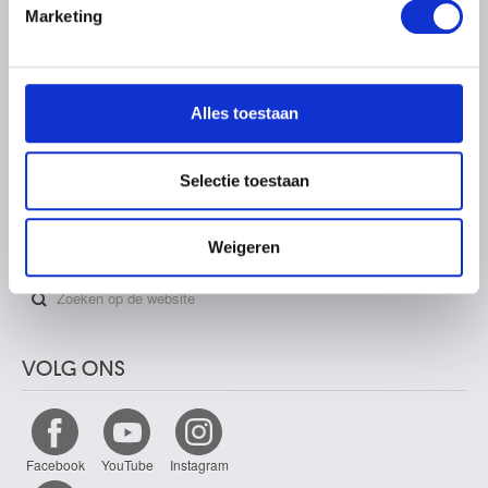
Marketing
We gebruiken cookies om content en advertenties te
PARTNERS
personaliseren, om functies voor social media te bieden
en om ons websiteverkeer te analyseren. Ook delen we
Alles toestaan
informatie over uw gebruik van onze site met onze
partners voor social media, adverteren en analyse. Deze
partners kunnen deze gegevens combineren met andere
Selectie toestaan
informatie die u aan ze heeft verstrekt of die ze hebben
verzameld op basis van uw gebruik van hun services.
ZOEKEN
Weigeren
VOLG ONS
Facebook
YouTube
Instagram