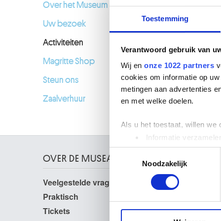
Over het Museum
Toestemming
Uw bezoek
Activiteiten
Verantwoord gebruik van u
Magritte Shop
Wij en
onze 1022 partners
v
cookies om informatie op uw 
Steun ons
metingen aan advertenties en
Zaalverhuur
en met welke doelen.
Als u het toestaat, willen we
Informatie verzamelen
Uw apparaat identific
Toestemmingsselectie
OVER DE MUSEA
Lees meer over hoe uw perso
Noodzakelijk
toestemming op elk moment wi
Veelgestelde vragen
Onderzoek
Bibliotheek
Praktisch
We gebruiken cookies om cont
Publicaties
websiteverkeer te analyseren
Tickets
Fotodienst
media, adverteren en analys