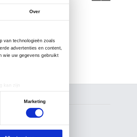
Over
p van technologieën zoals
erde advertenties en content,
en wie uw gegevens gebruikt
g kan zijn
erprinting)
ZOEKEN
t
detailgedeelte
in. U kunt uw
Marketing
 media te bieden en om ons
ze partners voor social
VOLG ONS
nformatie die u aan ze heeft