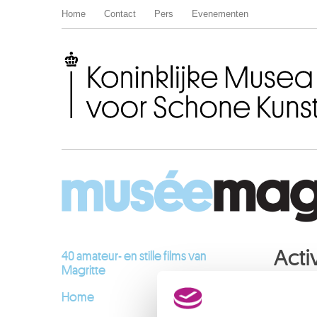
Home
Contact
Pers
Evenementen
Koninklijke Musea voor Schone Kunsten van België
Activ
40 amateur- en stille films van
Magritte
Home
JANUA