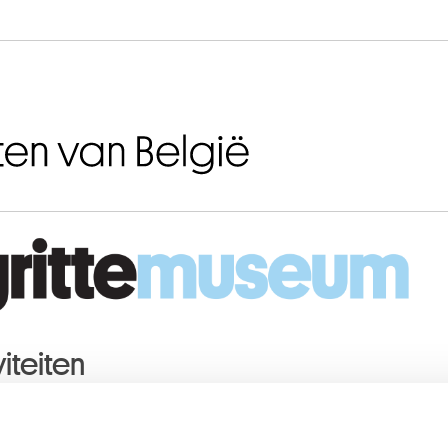
Naar inhoud
iteiten
RI
2014