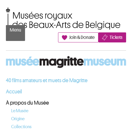
Aller au contenu
Musées royaux des Beaux-Arts de Belgique
Menu
Join & Donate
Tickets
40 films amateurs et muets de Magritte
Accueil
À propos du Musée
Le Musée
Origine
Collections