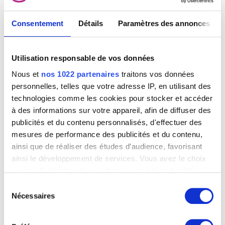
Consentement
Détails
Paramètres des annonces
Utilisation responsable de vos données
Nous et
nos 1022 partenaires
traitons vos données
personnelles, telles que votre adresse IP, en utilisant des
technologies comme les cookies pour stocker et accéder
à des informations sur votre appareil, afin de diffuser des
publicités et du contenu personnalisés, d'effectuer des
mesures de performance des publicités et du contenu,
ainsi que de réaliser des études d’audience, favorisant
ainsi le développement de services. Vous avez le choix
quant à l'utilisation de vos données et à leurs finalités.
Vous pouvez modifier ou retirer votre consentement à
Sélection
tout moment en consultant la Déclaration relative aux
Nécessaires
du
cookies ou en cliquant sur l'icône de confidentialité.
consentement