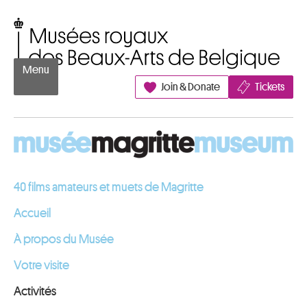
Aller au contenu
Musées royaux des Beaux-Arts de Belgique
Menu
Join & Donate
Tickets
40 films amateurs et muets de Magritte
Accueil
À propos du Musée
Votre visite
Activités