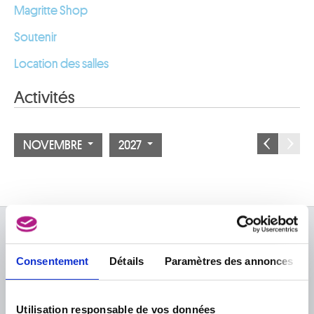
Magritte Shop
Soutenir
Location des salles
Activités
NOVEMBRE
2027
À PROPOS DES MUSÉES
Consentement
Détails
Paramètres des annonces
FAQ I Foire aux questions
Recherche
La bibliothèque
Infos pratiques
Publications
Utilisation responsable de vos données
Tickets