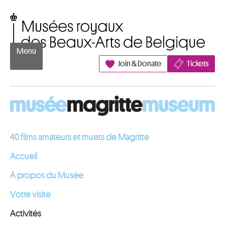
Aller au contenu
Musées royaux des Beaux-Arts de Belgique
Menu
Join & Donate
Tickets
40 films amateurs et muets de Magritte
Accueil
À propos du Musée
Votre visite
Activités