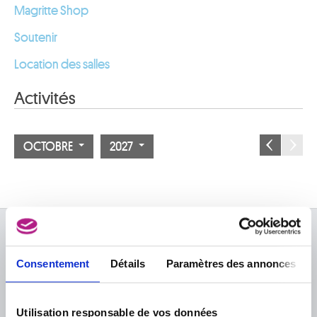
Magritte Shop
Soutenir
Location des salles
Activités
OCTOBRE
2027
À PROPOS DES MUSÉES
Consentement
Détails
Paramètres des annonces
FAQ I Foire aux questions
Recherche
La bibliothèque
Infos pratiques
Publications
Utilisation responsable de vos données
Tickets