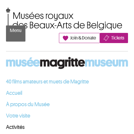
Aller au contenu
Musées royaux des Beaux-Arts de Belgique
Menu
Join & Donate
Tickets
40 films amateurs et muets de Magritte
Accueil
À propos du Musée
Votre visite
Activités