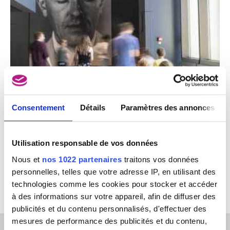
Consentement
Détails
Paramètres des annonces
Cet événement se déroule uniquement en
Utilisation responsable de vos données
anglais. Pour plus d’informations, merci de
Nous et
nos 1022 partenaires
traitons vos données
consulter la page en anglais.
personnelles, telles que votre adresse IP, en utilisant des
technologies comme les cookies pour stocker et accéder
à des informations sur votre appareil, afin de diffuser des
publicités et du contenu personnalisés, d'effectuer des
mesures de performance des publicités et du contenu,