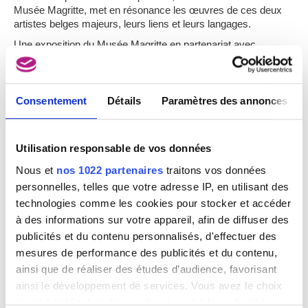
Musée Magritte, met en résonance les œuvres de ces deux
artistes belges majeurs, leurs liens et leurs langages.
Une exposition du Musée Magritte en partenariat avec
la Fondation Folon.
LANGUE (FR)
Consentement
Détails
Paramètres des annonces
HORAIRE
14:00 - 15:30 !COMPLET!
Utilisation responsable de vos données
16:00 - 17:30 !COMPLET!
Nous et
nos 1022 partenaires
traitons vos données
personnelles, telles que votre adresse IP, en utilisant des
LIEU
technologies comme les cookies pour stocker et accéder
MRBAB
à des informations sur votre appareil, afin de diffuser des
Forum
publicités et du contenu personnalisés, d'effectuer des
Rue de la Régence 3
mesures de performance des publicités et du contenu,
1000 Bruxelles
ainsi que de réaliser des études d’audience, favorisant
ainsi le développement de services. Vous avez le choix
TARIFS
quant à l'utilisation de vos données et à leurs finalités.