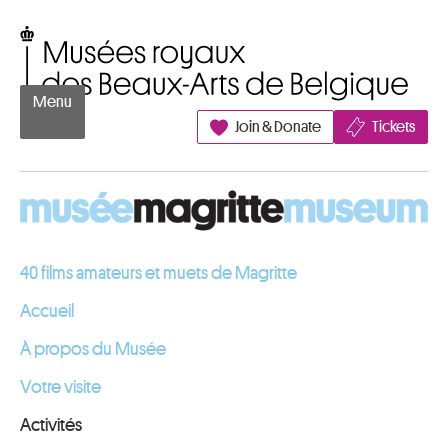
Aller au contenu
Musées royaux des Beaux-Arts de Belgique
Menu
Join & Donate
Tickets
40 films amateurs et muets de Magritte
Accueil
À propos du Musée
Votre visite
Activités