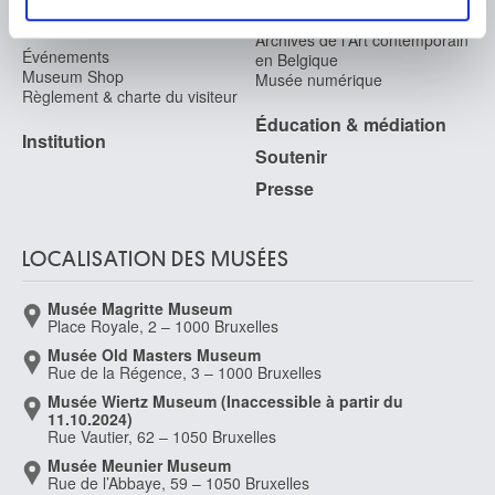
Service photographique
médias sociaux et d'analyser notre trafic. Nous
Archives
Aux Musées
partageons également des informations sur l'utilisation de
Archives de l'Art contemporain
Événements
en Belgique
notre site avec nos partenaires de médias sociaux, de
Museum Shop
Musée numérique
publicité et d'analyse, qui peuvent combiner celles-ci
Règlement & charte du visiteur
avec d'autres informations que vous leur avez fournies
Éducation & médiation
Institution
ou qu'ils ont collectées lors de votre utilisation de leurs
Soutenir
services.
Presse
LOCALISATION DES MUSÉES
Musée Magritte Museum
Place Royale, 2 – 1000 Bruxelles
Musée Old Masters Museum
Rue de la Régence, 3 – 1000 Bruxelles
Musée Wiertz Museum (Inaccessible à partir du
11.10.2024)
Rue Vautier, 62 – 1050 Bruxelles
Musée Meunier Museum
Rue de l’Abbaye, 59 – 1050 Bruxelles