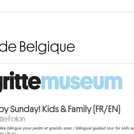
Aller au contenu
y Sunday! Kids & Family (FR/EN)
tte·Folon
dée bilingue pour petits et grands avec / bilingual guided tour for kids a
ifer Batla