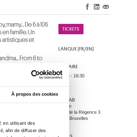
py, mamy… De 6 à 106
TICKETS
 en famille. Un
rtistiques et
LANGUE (FR/EN)
andma... From 6 to
hibitions with your
HORAIRE
iscoveries and
15:00 - 16:30
LIEU
À propos des cookies
MRBAB
tional Surrealism
Forum
Rue de la Régence 3
1000 Bruxelles
 en utilisant des
tional Surrealism
, afin de diffuser des
TARIFS