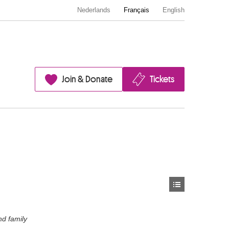
Nederlands
Français
English
Join & Donate
Tickets
nd family