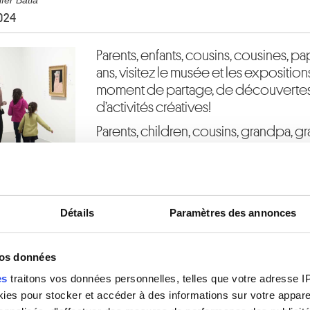
024
Parents, enfants, cousins, cousines, pa
ans, visitez le musée et les expositions
moment de partage, de découvertes a
d’activités créatives!
Parents, children, cousins, grandpa, gr
106 years old, visit the museum and ex
family. A moment of sharing, artistic d
creative activities!
Dates supplémentaires FR/EN
Détails
Paramètres des annonces
02.06.2024
IMAGINE! 100 Years of Interna
vos données
23.06.2024
Magritte & Folon
es
traitons vos données personnelles, telles que votre adresse IP,
07.07.2024
IMAGINE! 100 Years of Interna
es pour stocker et accéder à des informations sur votre appareil
14.07.2024
Magritte & Folon