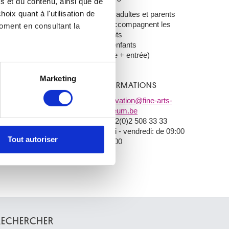
s et du contenu, ainsi que de
oix quant à l'utilisation de
€ 10: adultes et parents
qui accompagnent les
moment en consultant la
enfants
€ 8: enfants
(visite + entrée)
es à plusieurs mètres près
Marketing
INFORMATIONS
s spécifiques (empreintes
reservation@fine-arts-
, reportez-vous à la
section «
museum.be
T + 32(0)2 508 33 33
claration sur les cookies.
mardi - vendredi: de 09:00
Tout autoriser
à 12:00
nnalités relatives aux médias
on de notre site avec nos
 d'autres informations que
RECHERCHER