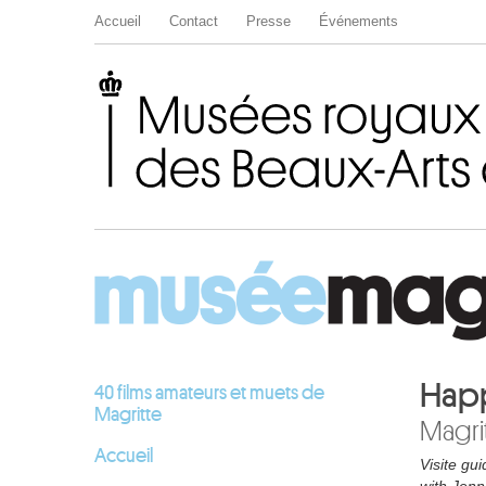
Accueil
Contact
Presse
Événements
Musées royaux des Beaux-Arts de Belgique
Happ
40 films amateurs et muets de
Magritte
Magri
Accueil
Visite gui
with Jenn