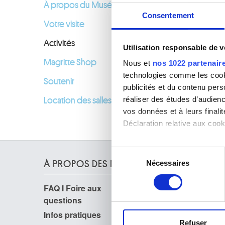
À propos du Musée
Visite gu
Consentement
03.03.2
Votre visite
Activités
Utilisation responsable de 
Magritte Shop
Nous et
nos 1022 partenair
technologies comme les cooki
Soutenir
publicités et du contenu per
réaliser des études d’audienc
Location des salles
vos données et à leurs final
Déclaration relative aux cooki
Si vous le permettez, nous a
Sélection
Collecter des informa
Nécessaires
À PROPOS DES MUSÉES
du
Identifier votre appar
consentement
digitales).
FAQ I Foire aux
Recherche
Pour en savoir plus sur le tr
questions
La bibliothèque
Détails »
. Vous pouvez modifi
Publications
Infos pratiques
Service photographique
Refuser