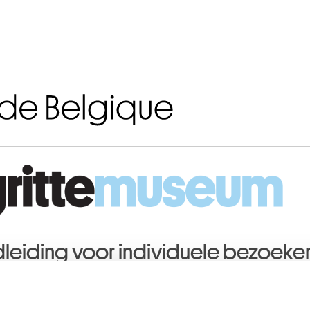
Aller au contenu
leiding voor individuele bezoeke
tte·Folon: De poëziefabriek