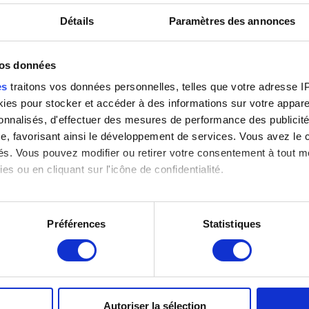
idée pour adultes
Détails
Paramètres des annonces
024
vos données
Cet événement se déroule uniquemen
Pour plus d’informations, merci de co
es
traitons vos données personnelles, telles que votre adresse IP,
néerlandais.
es pour stocker et accéder à des informations sur votre appareil
sonnalisés, d'effectuer des mesures de performance des publicité
e, favorisant ainsi le développement de services. Vous avez le ch
ités. Vous pouvez modifier ou retirer votre consentement à tout 
es ou en cliquant sur l'icône de confidentialité.
imerions également :
tions sur votre localisation géographique qui peuvent être précis
Préférences
Statistiques
LOCALISATION DES MUSÉES
eil en l'analysant activement pour en relever les caractéristique
Musée Magritte Museum
aitement de vos données personnelles et définir vos préférences
Place Royale, 2 – 1000 Bruxelles
er ou retirer votre consentement à tout moment à partir de la dé
Musée Old Masters Museum
Rue de la Régence, 3 – 1000 Bruxelles
Autoriser la sélection