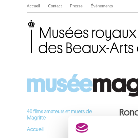
Accueil
Contact
Presse
Événements
Musées royaux des Beaux-Arts de Belgique
Rond
40 films amateurs et muets de
Magritte
(NL)
Accueil
Magri