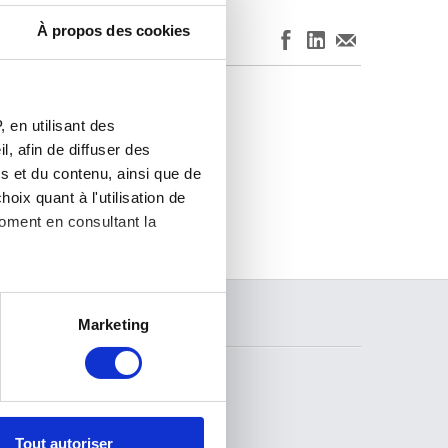
À propos des cookies
t en néerlandais.
nsulter la page en
 en utilisant des
, afin de diffuser des
s et du contenu, ainsi que de
oix quant à l'utilisation de
moment en consultant la
es à plusieurs mètres près
Marketing
RECHERCHER
s spécifiques (empreintes
, reportez-vous à la
section «
claration sur les cookies.
SUIVEZ-NOUS
Tout autoriser