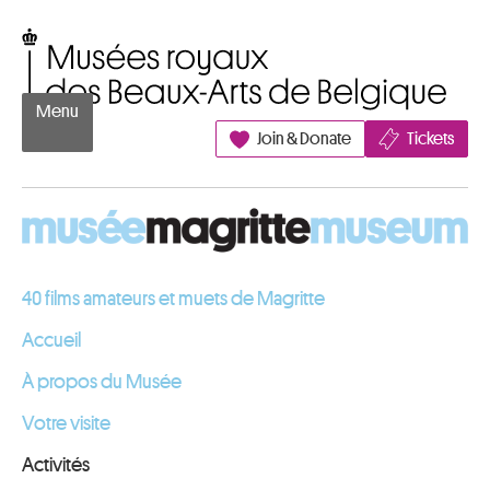
Aller au contenu
Musées royaux des Beaux-Arts de Belgique
Menu
Join & Donate
Tickets
40 films amateurs et muets de Magritte
Accueil
À propos du Musée
Votre visite
Activités