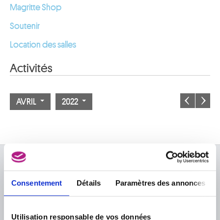
Magritte Shop
Soutenir
Location des salles
Activités
AVRIL
2022
À PROPOS DES MUSÉES
Consentement
Détails
Paramètres des annonces
FAQ I Foire aux questions
Recherche
La bibliothèque
Infos pratiques
Publications
Utilisation responsable de vos données
Tickets