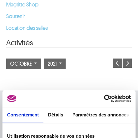
Magritte Shop
Soutenir
Location des salles
Activités
OCTOBRE
2021
À PROPOS DES MUSÉES
Consentement
Détails
Paramètres des annonces
FAQ I Foire aux questions
Recherche
La bibliothèque
Infos pratiques
Publications
Utilisation responsable de vos données
Tickets