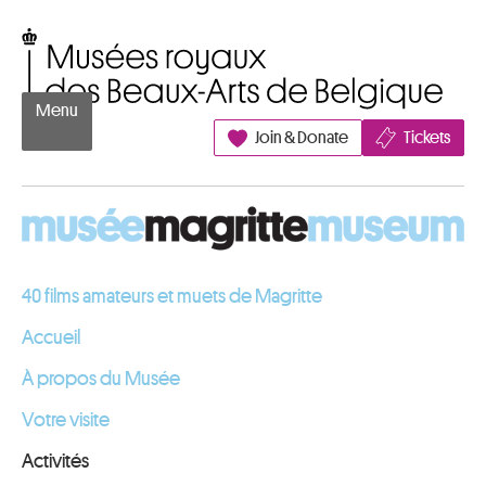
Aller au contenu
Musées royaux des Beaux-Arts de Belgique
Menu
Join & Donate
Tickets
40 films amateurs et muets de Magritte
Accueil
À propos du Musée
Votre visite
Activités