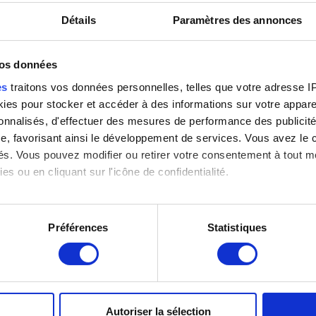
Détails
Paramètres des annonces
vos données
es
traitons vos données personnelles, telles que votre adresse IP,
es pour stocker et accéder à des informations sur votre appareil
sonnalisés, d'effectuer des mesures de performance des publicité
e, favorisant ainsi le développement de services. Vous avez le ch
ités. Vous pouvez modifier ou retirer votre consentement à tout 
es ou en cliquant sur l'icône de confidentialité.
imerions également :
tions sur votre localisation géographique qui peuvent être précis
LOCALISATION DES MUSÉES
Préférences
Statistiques
eil en l'analysant activement pour en relever les caractéristique
Musée Magritte Museum
Place Royale, 2 – 1000 Bruxelles
aitement de vos données personnelles et définir vos préférences
Musée Old Masters Museum
er ou retirer votre consentement à tout moment à partir de la dé
Rue de la Régence, 3 – 1000 Bruxelles
Autoriser la sélection