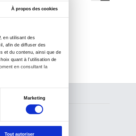
À propos des cookies
 en utilisant des
, afin de diffuser des
s et du contenu, ainsi que de
oix quant à l'utilisation de
moment en consultant la
es à plusieurs mètres près
RECHERCHER
Marketing
s spécifiques (empreintes
, reportez-vous à la
section «
claration sur les cookies.
SUIVEZ-NOUS
Tout autoriser