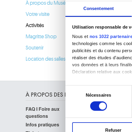
À propos du Musée
Consentement
Votre visite
Activités
Utilisation responsable de 
Nous et
nos 1022 partenair
Magritte Shop
technologies comme les cooki
Soutenir
publicités et du contenu per
réaliser des études d’audienc
Location des salles
vos données et à leurs final
Déclaration relative aux cooki
Si vous le permettez, nous a
Sélection
Collecter des informa
À PROPOS DES MUSÉES
Nécessaires
du
Identifier votre appar
consentement
digitales).
FAQ I Foire aux
Recherche
Pour en savoir plus sur le tr
questions
La bibliothèque
Détails »
. Vous pouvez modifi
Publications
Infos pratiques
Service photographique
Refuser