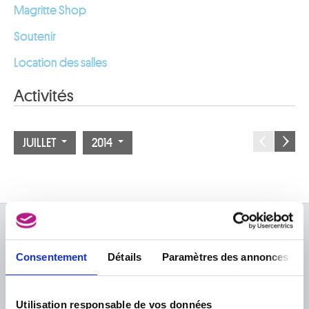
Magritte Shop
Soutenir
Location des salles
Activités
JUILLET
2014
À PROPOS DES MUSÉES
Consentement
Détails
Paramètres des annonces
FAQ I Foire aux questions
Recherche
La bibliothèque
Infos pratiques
Publications
Utilisation responsable de vos données
Tickets