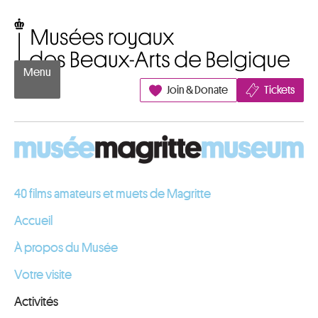
Aller au contenu
Musées royaux des Beaux-Arts de Belgique
Menu
Join & Donate
Tickets
40 films amateurs et muets de Magritte
Accueil
À propos du Musée
Votre visite
Activités