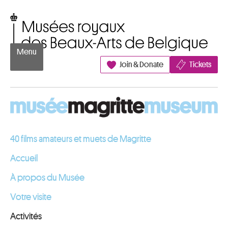
Aller au contenu
Musées royaux des Beaux-Arts de Belgique
Menu
Join & Donate
Tickets
40 films amateurs et muets de Magritte
Accueil
À propos du Musée
Votre visite
Activités