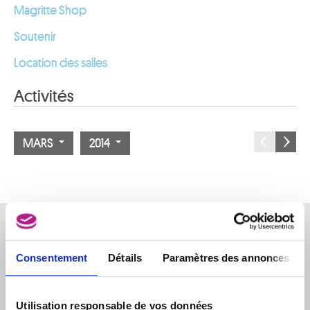
Magritte Shop
Soutenir
Location des salles
Activités
MARS
2014
À PROPOS DES MUSÉES
Consentement
Détails
Paramètres des annonces
FAQ I Foire aux questions
Recherche
La bibliothèque
Infos pratiques
Publications
Utilisation responsable de vos données
Tickets