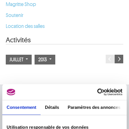
Magritte Shop
Soutenir
Location des salles
Activités
JUILLET
2013
À PROPOS DES MUSÉES
Consentement
Détails
Paramètres des annonces
FAQ I Foire aux questions
Recherche
La bibliothèque
Infos pratiques
Publications
Utilisation responsable de vos données
Tickets