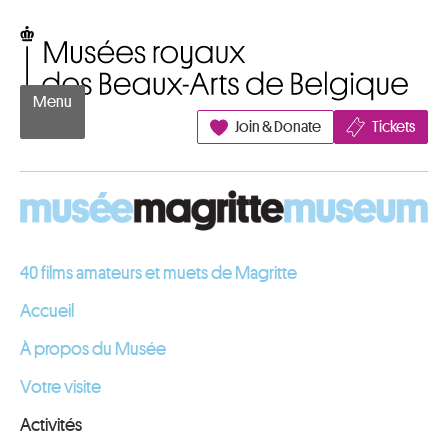
Aller au contenu
Musées royaux des Beaux-Arts de Belgique
Menu
Join & Donate
Tickets
40 films amateurs et muets de Magritte
Accueil
À propos du Musée
Votre visite
Activités