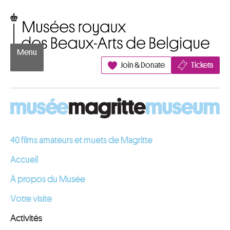
Aller au contenu
Musées royaux des Beaux-Arts de Belgique
Menu
Join & Donate
Tickets
40 films amateurs et muets de Magritte
Accueil
À propos du Musée
Votre visite
Activités