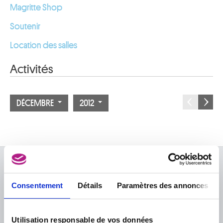
Magritte Shop
Soutenir
Location des salles
Activités
DÉCEMBRE
2012
À PROPOS DES MUSÉES
Consentement
Détails
Paramètres des annonces
FAQ I Foire aux questions
Recherche
La bibliothèque
Infos pratiques
Publications
Utilisation responsable de vos données
Tickets