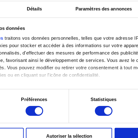
Détails
Paramètres des annonces
vos données
es
traitons vos données personnelles, telles que votre adresse IP,
es pour stocker et accéder à des informations sur votre appareil
sonnalisés, d'effectuer des mesures de performance des publicité
e, favorisant ainsi le développement de services. Vous avez le ch
ités. Vous pouvez modifier ou retirer votre consentement à tout 
es ou en cliquant sur l'icône de confidentialité.
imerions également :
tions sur votre localisation géographique qui peuvent être précis
LOCALISATION DES MUSÉES
Préférences
Statistiques
eil en l'analysant activement pour en relever les caractéristique
Musée Magritte Museum
Place Royale, 2 – 1000 Bruxelles
aitement de vos données personnelles et définir vos préférences
Musée Old Masters Museum
er ou retirer votre consentement à tout moment à partir de la dé
Rue de la Régence, 3 – 1000 Bruxelles
Autoriser la sélection