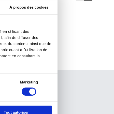
À propos des cookies
 en utilisant des
, afin de diffuser des
s et du contenu, ainsi que de
oix quant à l'utilisation de
moment en consultant la
es à plusieurs mètres près
RECHERCHER
Marketing
s spécifiques (empreintes
, reportez-vous à la
section «
claration sur les cookies.
SUIVEZ-NOUS
Tout autoriser