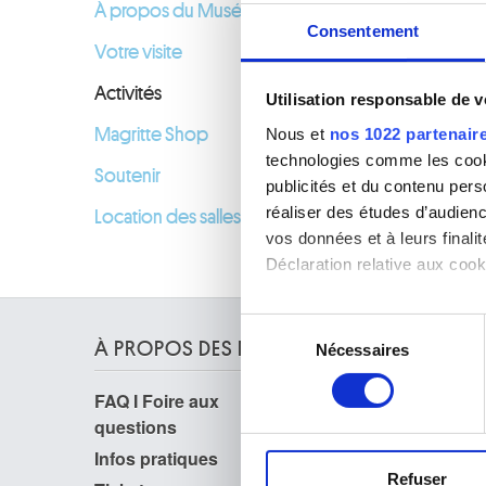
À propos du Musée
Consentement
Votre visite
Activités
Utilisation responsable de 
Nous et
nos 1022 partenair
Magritte Shop
technologies comme les cooki
Soutenir
publicités et du contenu per
réaliser des études d’audienc
Location des salles
vos données et à leurs final
Déclaration relative aux cooki
Si vous le permettez, nous a
Sélection
Collecter des informa
À PROPOS DES MUSÉES
Nécessaires
du
Identifier votre appar
consentement
digitales).
FAQ I Foire aux
Recherche
Pour en savoir plus sur le tr
questions
La bibliothèque
Détails »
. Vous pouvez modifi
Publications
Infos pratiques
Service photographique
Refuser